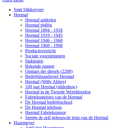
Smit Slikkerveer
Heemaf
Heemaf artikelen
Heemaf tijdlijn
Heemaf 1894 - 1918
Heemaf 1919 - 1945
Heemaf 1946 - 1968
Heemaf 1969 - 1998
Productoverzicht
Sociale voorzieningen
Stakingen
Bekende namen
Opmars der diesels (2200)
Bedrijfsbrandweer Heemaf
Heemaf (Willy Ahlers)
100 jaar Heemaf (slideshow)
Heemaf in de Tweede Wereldoorlog
Fabrieksmeisjes van de Heemaf
De Heemaf bedrijfsschool
De Heemaf telefoon
Heemaf Fabrieksspoor
Sientje de zelf gebouwde trein van de Heemaf
Hazemeyer
Artikelen Hazemeyer