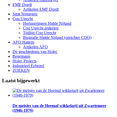
EMF Dordt
Artikelen EMF Dordt
Smit Nijmegen
Coq Utrecht
Herinneringen Hidde Nijland
Coq Utrecht artikelen
Tijdlijn Coq Utrecht
Biografie Hidde Nijland (oprichter COQ)
AFO Hattem
Artikelen AFO
De geschiedenis van Holec
Begemann
Holec Projects
Industrieel Erfgoed
ZOEKEN
Laatst bijgewerkt
De meisjes van de Heemaf wikkelarij uit Zwartemeer
(1946-1979)