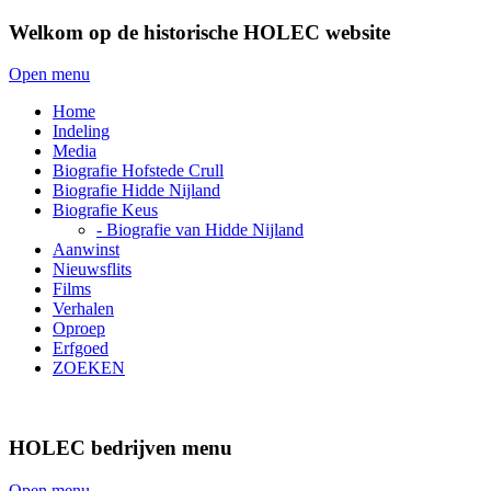
Welkom op de historische HOLEC website
Open menu
Home
Indeling
Media
Biografie Hofstede Crull
Biografie Hidde Nijland
Biografie Keus
- Biografie van Hidde Nijland
Aanwinst
Nieuwsflits
Films
Verhalen
Oproep
Erfgoed
ZOEKEN
HOLEC bedrijven menu
Open menu