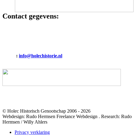
Contact gegevens:
HOLEC HISTORISCH GENOOTSCHAP
Binnenvaart 15
6642 CT Beuningen (Gelderland)
E-mail
:
info@holechistorie.nl
Mobiel: 06 19009274
© Holec Historisch Genootschap 2006 - 2026
Webdesign: Rudo Hermsen Freelance Webdesign . Research: Rudo
Hermsen / Willy Ahlers
Privacy verklaring