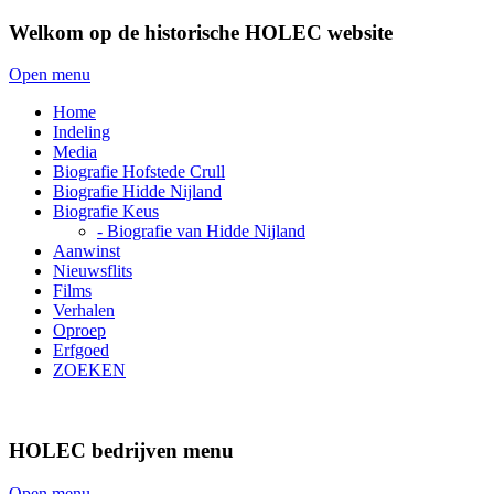
Welkom op de historische HOLEC website
Open menu
Home
Indeling
Media
Biografie Hofstede Crull
Biografie Hidde Nijland
Biografie Keus
- Biografie van Hidde Nijland
Aanwinst
Nieuwsflits
Films
Verhalen
Oproep
Erfgoed
ZOEKEN
HOLEC bedrijven menu
Open menu