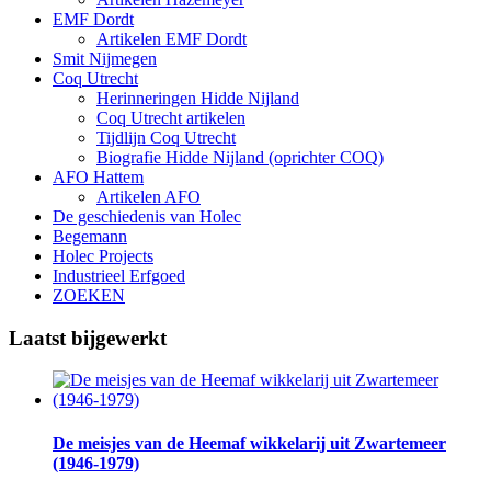
EMF Dordt
Artikelen EMF Dordt
Smit Nijmegen
Coq Utrecht
Herinneringen Hidde Nijland
Coq Utrecht artikelen
Tijdlijn Coq Utrecht
Biografie Hidde Nijland (oprichter COQ)
AFO Hattem
Artikelen AFO
De geschiedenis van Holec
Begemann
Holec Projects
Industrieel Erfgoed
ZOEKEN
Laatst bijgewerkt
De meisjes van de Heemaf wikkelarij uit Zwartemeer
(1946-1979)