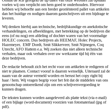
Omdat de KB geregeld de up dates van onze websites zal opslaan
voelen wij ons verplicht om hem goed te onderhouden. Hiervoor
hebben wij behoefte aan een breder georiënteerd pallet van artikelen
dan het huidige en nodigen daarom gastschrijvers uit een bijdrage te
leveren.
Wij denken hierbij aan technische, bedrijfskundige en anekdotische
verhandelingen, en afbeeldingen, met betrekking op de bedrijven die
eens (of nu nog) een afdeling of dochter waren van het voormalige
HOLEC concern. Dus bedrijven als HEEMAF, Holec Projects,
Hazemeyer, EMF Dordt, Smit Slikkerveer, Smit Nijmegen, Coq
Utrecht, AFO Hattem e.a. Wij zoeken dus niet alleen technische
verhalen, maar ook verhalen over uw werkzame tijd bij één van
deze bedrijven.
De redactie behoudt zich het recht voor om artikelen te redigeren of
niet te plaatsen. Contact vooraf is daarom wenselijk. Uiteraard zal de
naam van de auteur vermeld worden en berust het copy right bij
haar / hem. Wij vragen begrip voor het feit dat de middelen van ons
genootschap ontoereikend zijn om een schrijversvergoeding te
kunnen dragen.
De teksten kunnen worden aangeleverd als platte tekst (via e-mail)
of een bijlage (word-document) voorzien van fotomateriaal (jpg of
pdf).