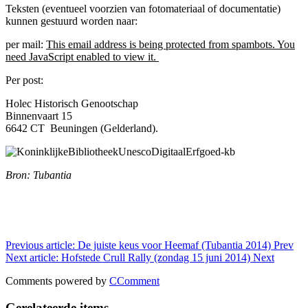
Teksten (eventueel voorzien van fotomateriaal of documentatie)
kunnen gestuurd worden naar:
per mail:
This email address is being protected from spambots. You
need JavaScript enabled to view it.
Per post:
Holec Historisch Genootschap
Binnenvaart 15
6642 CT Beuningen (Gelderland).
Bron: Tubantia
Previous article: De juiste keus voor Heemaf (Tubantia 2014)
Prev
Next article: Hofstede Crull Rally (zondag 15 juni 2014)
Next
Comments powered by
CComment
Gerelateerde items