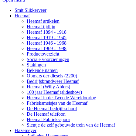
Smit Slikkerveer
Heemaf
Heemaf artikelen
Heemaf tijdlijn
Heemaf 1894 - 1918
Heemaf 1919 - 1945
Heemaf 1946 - 1968
Heemaf 1969 - 1998
Productoverzicht
Sociale voorzieningen
Stakingen
Bekende namen
Opmars der diesels (2200)
Bedrijfsbrandweer Heemaf
Heemaf (Willy Ahlers)
100 jaar Heemaf (slideshow)
Heemaf in de Tweede Wereldoorlog
Fabrieksmeisjes van de Heemaf
De Heemaf bedrijfsschool
De Heemaf telefoon
Heemaf Fabrieksspoor
Sientje de zelf gebouwde trein van de Heemaf
Hazemeyer
Artikelen Hazemeyer