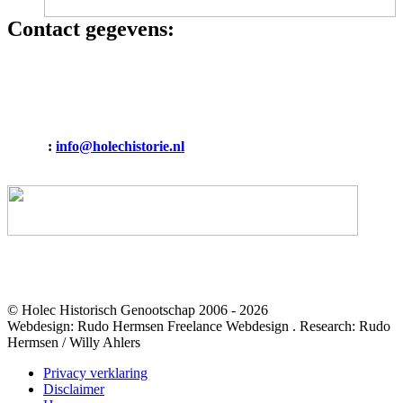
Contact gegevens:
HOLEC HISTORISCH GENOOTSCHAP
Binnenvaart 15
6642 CT Beuningen (Gelderland)
E-mail
:
info@holechistorie.nl
Mobiel: 06 19009274
© Holec Historisch Genootschap 2006 - 2026
Webdesign: Rudo Hermsen Freelance Webdesign . Research: Rudo
Hermsen / Willy Ahlers
Privacy verklaring
Disclaimer